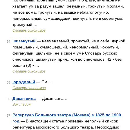
полоумный, тронутый умом, сдвиг по фазе, винтиков не
хватает, ум за разум зашел, безумный, тронутый мозгами,
не все дома, тронутый, на вышке неблагополучно,
ненормальный, сумасшедший, двинутый, не в своем уме,
трахнутый …
Словарь синонимов
шизанутый
— невменяемый, тронутый, не в себе, дурной,
64
помешанный, сумасшедший, ненормальный, чокнутый,
фиганутый, шальной, не в своем уме Словарь русских
синонимов. шизанутый прил., кол во синонимов: 42 • без
башни (8) • …
Словарь синонимов
юродивый
— См …
65
Словарь синонимов
Дикая сила
— Дикая сила …
66
Википедия
Репертуар Большого театра (Москва) с 1825 по 1900
67
год
— В настоящей статье приведён неполный список
репертуара московского Большого театра. Необходимо