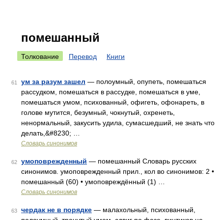
помешанный
Толкование
Перевод
Книги
ум за разум зашел
— полоумный, опупеть, помешаться
61
рассудком, помешаться в рассудке, помешаться в уме,
помешаться умом, психованный, офигеть, офонареть, в
голове мутится, безумный, чокнутый, охренеть,
ненормальный, закусить удила, сумасшедший, не знать что
делать,&#8230; …
Словарь синонимов
умоповрежденный
— помешанный Словарь русских
62
синонимов. умоповрежденный прил., кол во синонимов: 2 •
помешанный (60) • умоповреждённый (1) …
Словарь синонимов
чердак не в порядке
— малахольный, психованный,
63