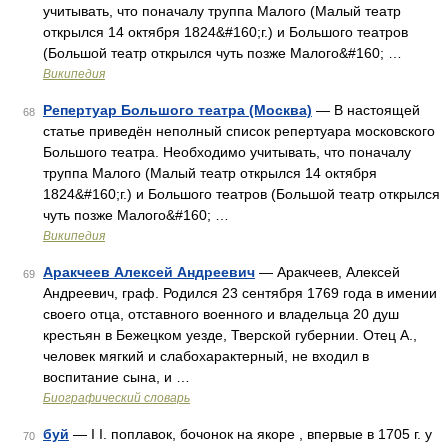
учитывать, что поначалу труппа Малого (Малый театр
открылся 14 октября 1824&#160;г.) и Большого театров
(Большой театр открылся чуть позже Малого&#160; …
Википедия
Репертуар Большого театра (Москва)
— В настоящей
68
статье приведён неполный список репертуара московского
Большого театра. Необходимо учитывать, что поначалу
труппа Малого (Малый театр открылся 14 октября
1824&#160;г.) и Большого театров (Большой театр открылся
чуть позже Малого&#160; …
Википедия
Аракчеев Алексей Андреевич
— Аракчеев, Алексей
69
Андреевич, граф. Родился 23 сентября 1769 года в имении
своего отца, отставного военного и владельца 20 душ
крестьян в Бежецком уезде, Тверской губернии. Отец А.,
человек мягкий и слабохарактерный, не входил в
воспитание сына, и …
Биографический словарь
буй
— I I. поплавок, бочонок на якоре , впервые в 1705 г. у
70