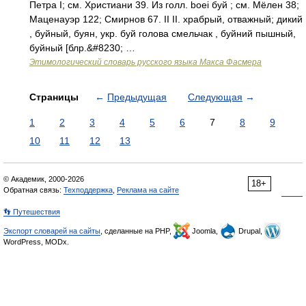
Петра I; см. Христиани 39. Из голл. boei буй ; см. Мёлен 38;
Маценауэр 122; Смирнов 67. II II. храбрый, отважный; дикий
, буйный, буян, укр. буй голова смельчак , буйний пышный,
буйный [блр.&#8230; …
Этимологический словарь русского языка Макса Фасмера
Страницы
←
Предыдущая
Следующая
→
1
2
3
4
5
6
7
8
9
10
11
12
13
© Академик, 2000-2026
18+
Обратная связь:
Техподдержка
,
Реклама на сайте
👣 Путешествия
Экспорт словарей на сайты
, сделанные на PHP,
Joomla,
Drupal,
WordPress, MODx.